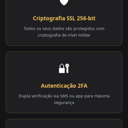
🛡️
Criptografia SSL 256-bit
Todos os seus dados são protegidos com
criptografia de nível militar
🔐
Autenticação 2FA
Dupla verificação via SMS ou app para máxima
segurança