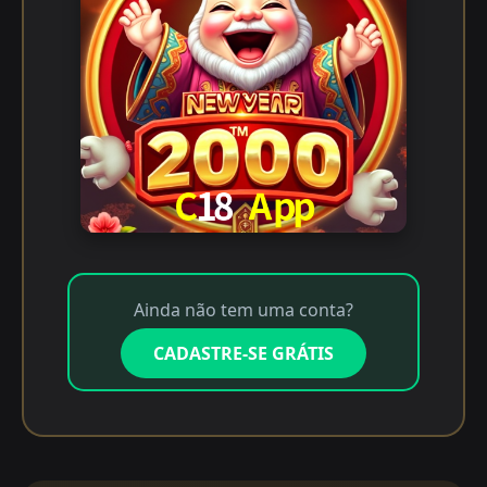
Ainda não tem uma conta?
CADASTRE-SE GRÁTIS