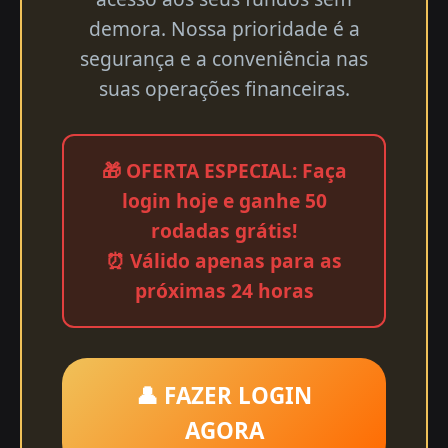
demora. Nossa prioridade é a
segurança e a conveniência nas
suas operações financeiras.
🎁 OFERTA ESPECIAL: Faça
login hoje e ganhe 50
rodadas grátis!
⏰ Válido apenas para as
próximas 24 horas
👤 FAZER LOGIN
AGORA