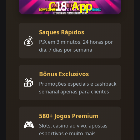
Saques Rápidos
💰
PIX em 3 minutos, 24 horas por
dia, 7 dias por semana
Bônus Exclusivos
🎁
Promoções especiais e cashback
semanal apenas para clientes
580+ Jogos Premium
🎮
Slots, casino ao vivo, apostas
esportivas e muito mais