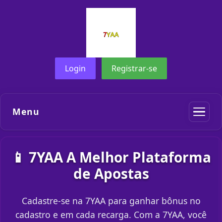
Login
Registrar-se
Menu
📱 7YAA A Melhor Plataforma
de Apostas
Cadastre-se na 7YAA para ganhar bônus no
cadastro e em cada recarga. Com a 7YAA, você