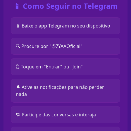
📱 Como Seguir no Telegram
📱 Baixe o app Telegram no seu dispositivo
🔍 Procure por "@7YAAOficial"
👆 Toque em "Entrar" ou "Join"
🔔 Ative as notificações para não perder
nada
💬 Participe das conversas e interaja