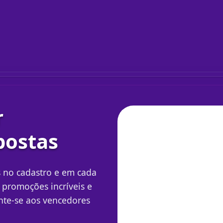
r
postas
 no cadastro e em cada
 promoções incríveis e
unte-se aos vencedores