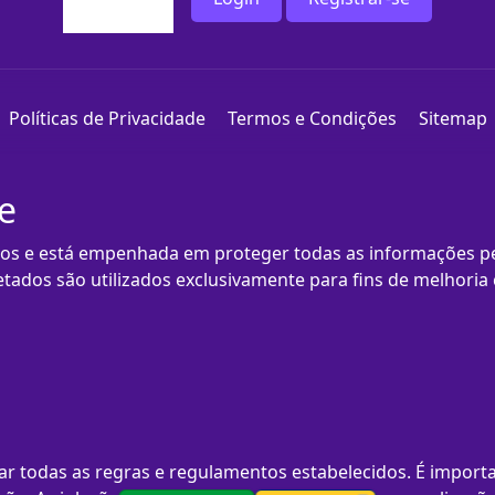
Políticas de Privacidade
Termos e Condições
Sitemap
de
rios e está empenhada em proteger todas as informações p
tados são utilizados exclusivamente para fins de melhoria
 todas as regras e regulamentos estabelecidos. É importa