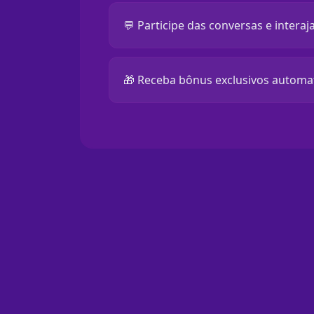
💬 Participe das conversas e interaj
🎁 Receba bônus exclusivos autom