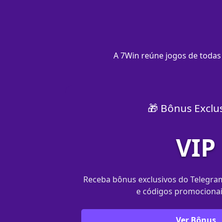
A 7Win reúne jogos de todas
🎁 Bônus Exclu
VIP
Receba bônus exclusivos do Telegra
e códigos promocionai
Ver Bônus