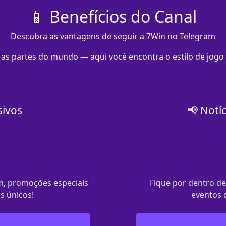
📱 Benefícios do Canal
Descubra as vantagens de seguir a 7Win no Telegram
 as partes do mundo — aqui você encontra o estilo de jog
sivos
📢 Notí
m, promoções especiais
Fique por dentro d
s únicos!
eventos 