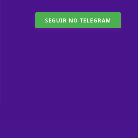
SEGUIR NO TELEGRAM