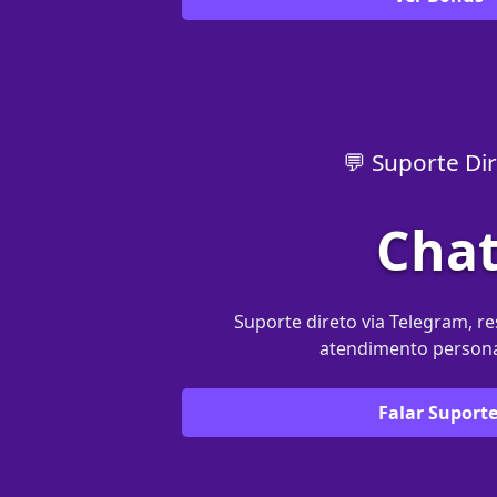
💬 Suporte Di
Cha
Suporte direto via Telegram, r
atendimento persona
Falar Suport