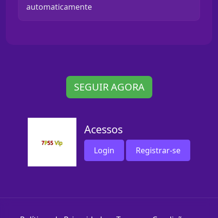
automaticamente
SEGUIR AGORA
Acessos
Login
Registrar-se