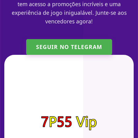
tem acesso a promoções incríveis e uma
experiência de jogo inigualável. Junte-se aos
vencedores agora!
SEGUIR NO TELEGRAM