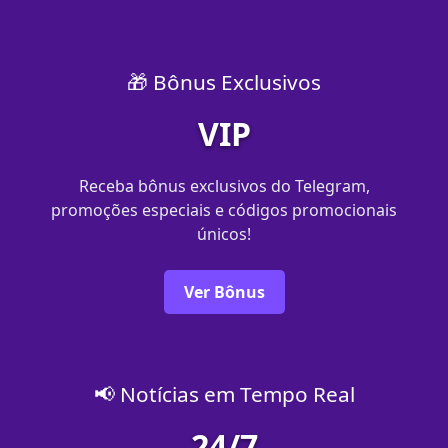
🎁 Bônus Exclusivos
VIP
Receba bônus exclusivos do Telegram,
promoções especiais e códigos promocionais
únicos!
Ver Bônus
📢 Notícias em Tempo Real
24/7