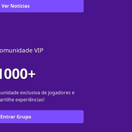
Ver Notícias
Comunidade VIP
1000+
unidade exclusiva de jogadores e
rtilhe experiências!
Entrar Grupo