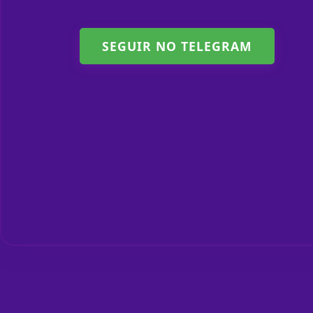
SEGUIR NO TELEGRAM