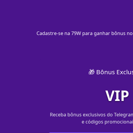
Cadastre-se na 79W para ganhar bônus no 
🎁 Bônus Exclu
VIP
Receba bônus exclusivos do Telegra
e códigos promocionai