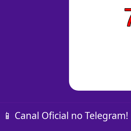
📱 Canal Oficial no Telegram!