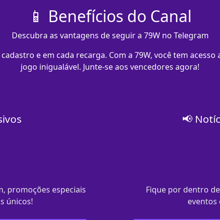
📱 Benefícios do Canal
Descubra as vantagens de seguir a 79W no Telegram
cadastro e em cada recarga. Com a 79W, você tem acesso a
jogo inigualável. Junte-se aos vencedores agora!
sivos
📢 Notí
m, promoções especiais
Fique por dentro d
s únicos!
eventos 