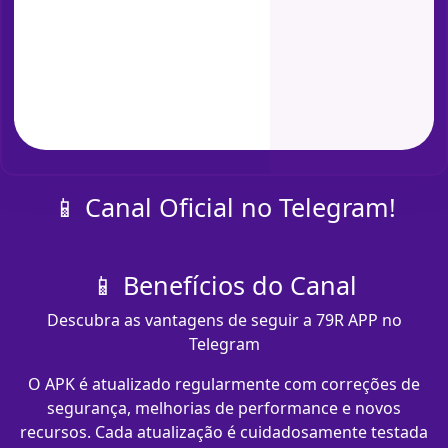
📱 Canal Oficial no Telegram!
📱 Benefícios do Canal
Descubra as vantagens de seguir a 79R APP no
Telegram
O APK é atualizado regularmente com correções de
segurança, melhorias de performance e novos
recursos. Cada atualização é cuidadosamente testada