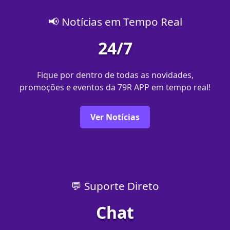
📢 Notícias em Tempo Real
24/7
Fique por dentro de todas as novidades,
promoções e eventos da 79R APP em tempo real!
Ver Notícias
💬 Suporte Direto
Chat