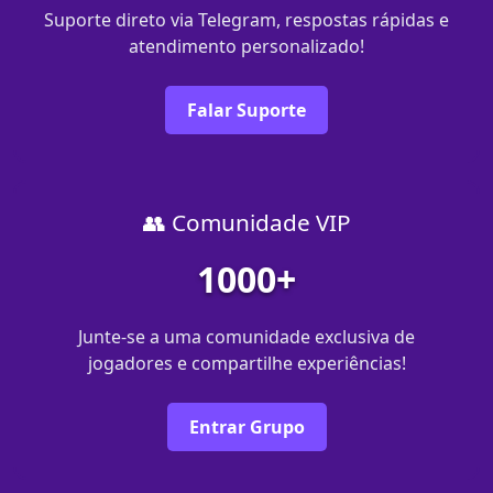
Suporte direto via Telegram, respostas rápidas e
atendimento personalizado!
Falar Suporte
👥 Comunidade VIP
1000+
Junte-se a uma comunidade exclusiva de
jogadores e compartilhe experiências!
Entrar Grupo