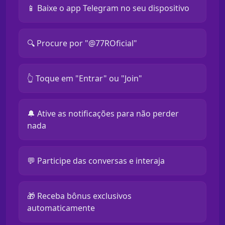
📱 Baixe o app Telegram no seu dispositivo
🔍 Procure por "@77ROficial"
👆 Toque em "Entrar" ou "Join"
🔔 Ative as notificações para não perder
nada
💬 Participe das conversas e interaja
🎁 Receba bônus exclusivos
automaticamente