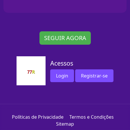
SEGUIR AGORA
Acessos
Login
Registrar-se
Políticas de Privacidade
Termos e Condições
Sitemap