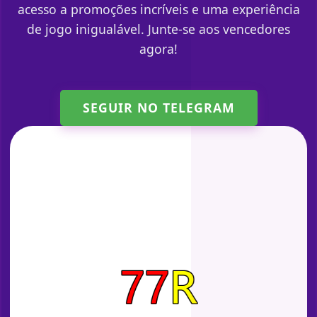
acesso a promoções incríveis e uma experiência
de jogo inigualável. Junte-se aos vencedores
agora!
SEGUIR NO TELEGRAM