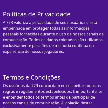
Políticas de Privacidade
A 77R valoriza a privacidade de seus usuários e está
empenhada em proteger todas as informações
pessoais fornecidas durante o uso de nossos canais de
comunicação. Todos os dados coletados são utilizados
exclusivamente para fins de melhoria contínua da
experiência de nossos jogadores.
Termos e Condições
Os usuários da 77R concordam em respeitar todas as
regras e regulamentos estabelecidos. É importante ler
e entender todos os termos antes de participar de
nossos canais de comunicação. A violação destes