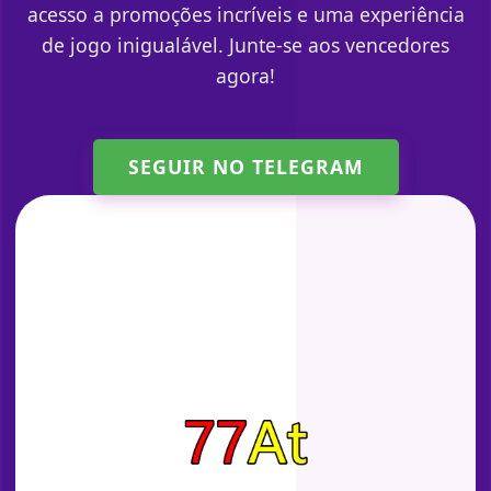
acesso a promoções incríveis e uma experiência
de jogo inigualável. Junte-se aos vencedores
agora!
SEGUIR NO TELEGRAM