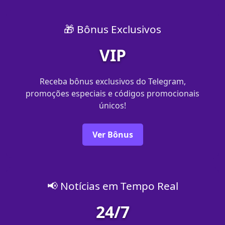
🎁 Bônus Exclusivos
VIP
Receba bônus exclusivos do Telegram,
promoções especiais e códigos promocionais
únicos!
Ver Bônus
📢 Notícias em Tempo Real
24/7