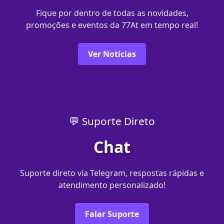
Fique por dentro de todas as novidades,
promoções e eventos da 77At em tempo real!
Ver Notícias
💬 Suporte Direto
Chat
Suporte direto via Telegram, respostas rápidas e
atendimento personalizado!
Falar Suporte