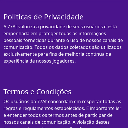
Políticas de Privacidade
A 77At valoriza a privacidade de seus usuários e está
empenhada em proteger todas as informações
pessoais fornecidas durante o uso de nossos canais de
comunicação. Todos os dados coletados são utilizados
exclusivamente para fins de melhoria contínua da
experiência de nossos jogadores.
Termos e Condições
Os usuários da 77At concordam em respeitar todas as
regras e regulamentos estabelecidos. É importante ler
e entender todos os termos antes de participar de
nossos canais de comunicação. A violação destes