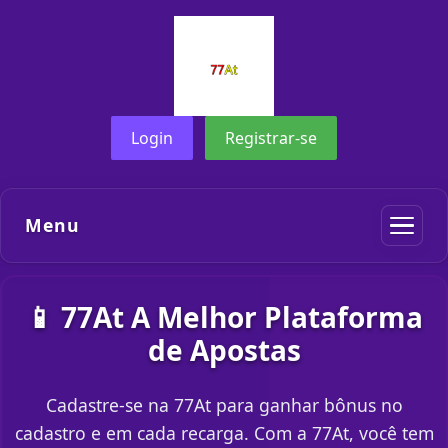
Login
Registrar-se
Menu
📱 77At A Melhor Plataforma
de Apostas
Cadastre-se na 77At para ganhar bônus no
cadastro e em cada recarga. Com a 77At, você tem