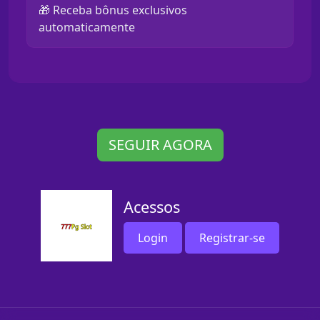
🎁 Receba bônus exclusivos
automaticamente
SEGUIR AGORA
Acessos
Login
Registrar-se