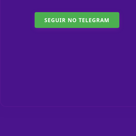
SEGUIR NO TELEGRAM