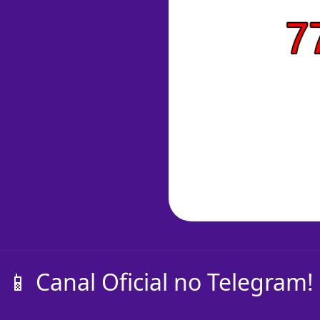
📱 Canal Oficial no Telegram!