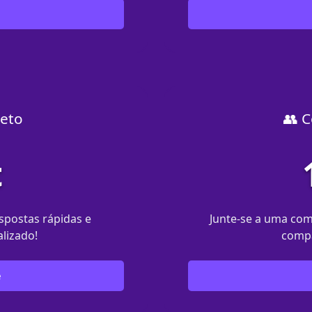
reto
👥 
t
espostas rápidas e
Junte-se a uma com
lizado!
compa
e