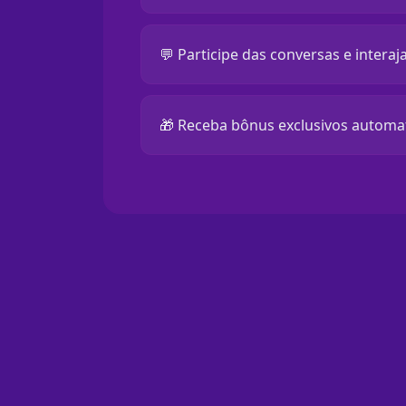
💬 Participe das conversas e interaj
🎁 Receba bônus exclusivos autom