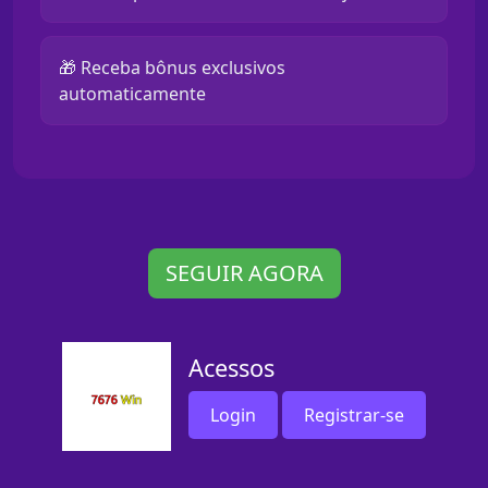
🎁 Receba bônus exclusivos
automaticamente
SEGUIR AGORA
Acessos
Login
Registrar-se