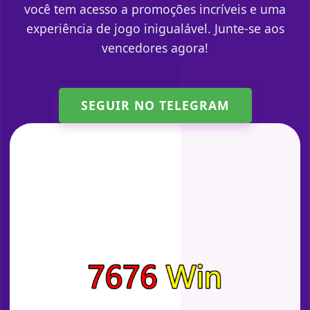
você tem acesso a promoções incríveis e uma
experiência de jogo inigualável. Junte-se aos
vencedores agora!
SEGUIR NO TELEGRAM