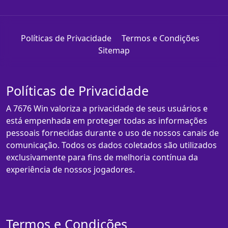
Políticas de Privacidade
Termos e Condições
Sitemap
Políticas de Privacidade
A 7676 Win valoriza a privacidade de seus usuários e
está empenhada em proteger todas as informações
pessoais fornecidas durante o uso de nossos canais de
comunicação. Todos os dados coletados são utilizados
exclusivamente para fins de melhoria contínua da
experiência de nossos jogadores.
Termos e Condições