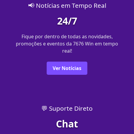
📢 Notícias em Tempo Real
24/7
Fique por dentro de todas as novidades,
promoções e eventos da 7676 Win em tempo
real!
Ver Notícias
💬 Suporte Direto
Chat