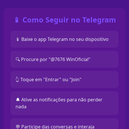
📱 Como Seguir no Telegram
📱 Baixe o app Telegram no seu dispositivo
🔍 Procure por "@7676 WinOficial"
👆 Toque em "Entrar" ou "Join"
🔔 Ative as notificações para não perder
nada
💬 Participe das conversas e interaja