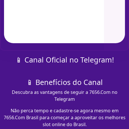
📱 Canal Oficial no Telegram!
📱 Benefícios do Canal
Descubra as vantagens de seguir a 7656.Com no
Telegram
Não perca tempo e cadastre-se agora mesmo em
7656.Com Brasil para começar a aproveitar os melhores
slot online do Brasil.