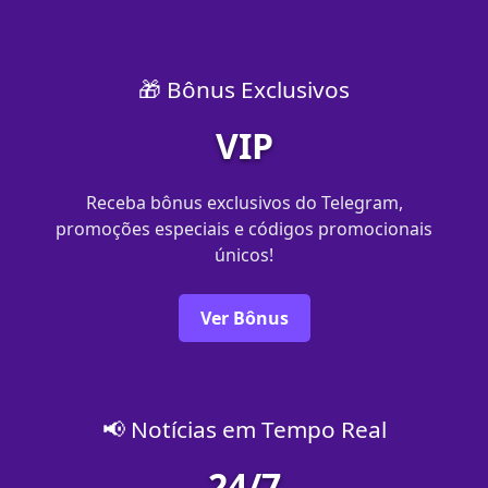
🎁 Bônus Exclusivos
VIP
Receba bônus exclusivos do Telegram,
promoções especiais e códigos promocionais
únicos!
Ver Bônus
📢 Notícias em Tempo Real
24/7