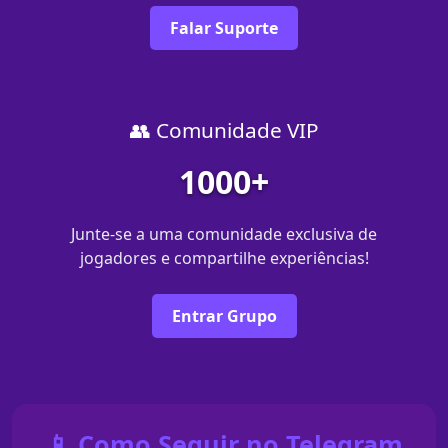
Falar Suporte
👥 Comunidade VIP
1000+
Junte-se a uma comunidade exclusiva de
jogadores e compartilhe experiências!
Entrar Grupo
📱 Como Seguir no Telegram