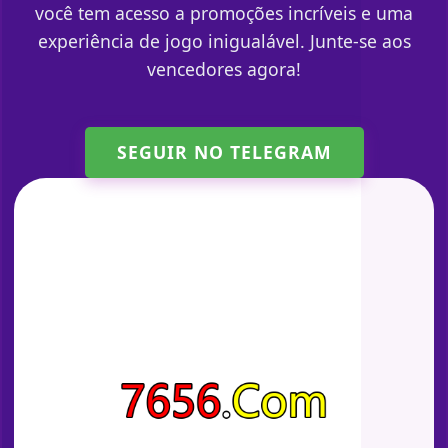
você tem acesso a promoções incríveis e uma
experiência de jogo inigualável. Junte-se aos
vencedores agora!
SEGUIR NO TELEGRAM