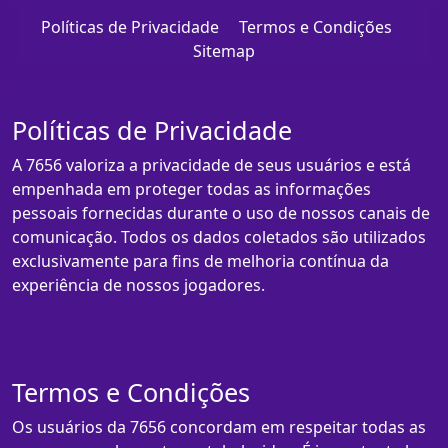
Políticas de Privacidade
Termos e Condições
Sitemap
Políticas de Privacidade
A 7656 valoriza a privacidade de seus usuários e está
empenhada em proteger todas as informações
pessoais fornecidas durante o uso de nossos canais de
comunicação. Todos os dados coletados são utilizados
exclusivamente para fins de melhoria contínua da
experiência de nossos jogadores.
Termos e Condições
Os usuários da 7656 concordam em respeitar todas as