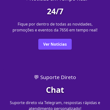
24/7
Fique por dentro de todas as novidades,
promoções e eventos da 7656 em tempo real!
Ver Notícias
💬 Suporte Direto
Chat
Suporte direto via Telegram, respostas rápidas e
atendimento personalizado!