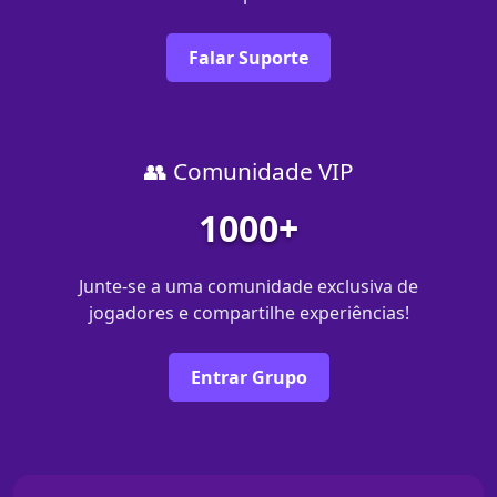
Falar Suporte
👥 Comunidade VIP
1000+
Junte-se a uma comunidade exclusiva de
jogadores e compartilhe experiências!
Entrar Grupo