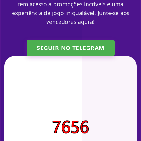
tem acesso a promoções incríveis e uma
experiência de jogo inigualável. Junte-se aos
vencedores agora!
SEGUIR NO TELEGRAM