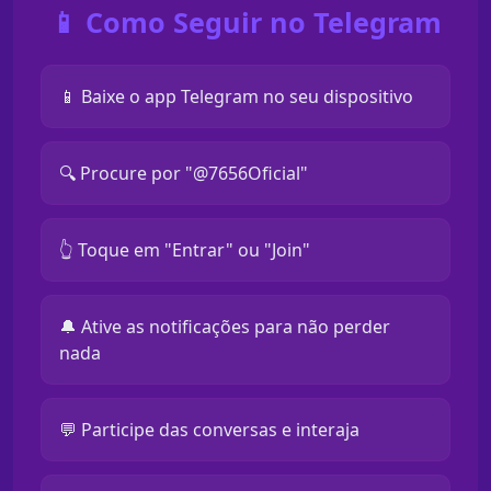
📱 Como Seguir no Telegram
📱 Baixe o app Telegram no seu dispositivo
🔍 Procure por "@7656Oficial"
👆 Toque em "Entrar" ou "Join"
🔔 Ative as notificações para não perder
nada
💬 Participe das conversas e interaja