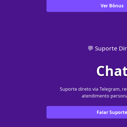
Ver Bônus
💬 Suporte Di
Cha
Suporte direto via Telegram, r
atendimento persona
Falar Suport