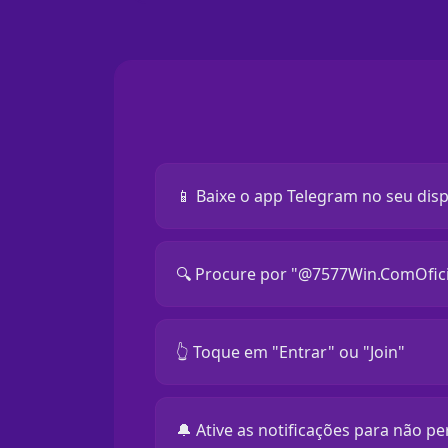
📱 Baixe o app Telegram no seu disp
🔍 Procure por "@7577Win.ComOfici
👆 Toque em "Entrar" ou "Join"
🔔 Ative as notificações para não p