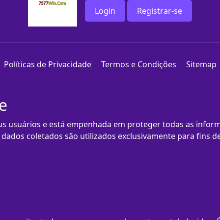
Login
Registrar-se
Políticas de Privacidade
Termos e Condições
Sitemap
de
eus usuários e está empenhada em proteger todas as infor
dados coletados são utilizados exclusivamente para fins d