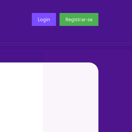
Login
Registrar-se