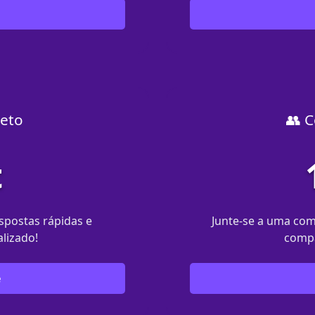
reto
👥 
t
espostas rápidas e
Junte-se a uma com
lizado!
compa
e