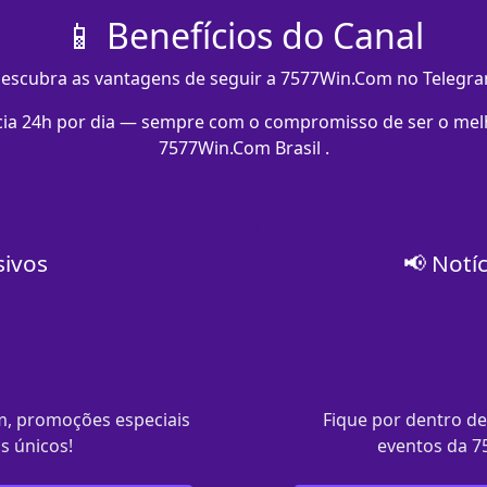
📱 Benefícios do Canal
escubra as vantagens de seguir a 7577Win.Com no Telegr
cia 24h por dia — sempre com o compromisso de ser o melho
7577Win.Com Brasil .
sivos
📢 Notí
m, promoções especiais
Fique por dentro d
s únicos!
eventos da 7