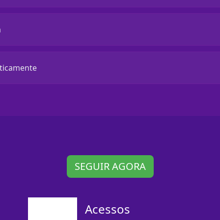
a
aticamente
SEGUIR AGORA
Acessos