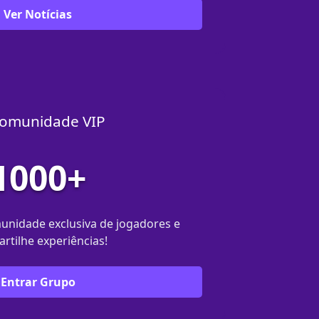
Ver Notícias
Comunidade VIP
1000+
unidade exclusiva de jogadores e
rtilhe experiências!
Entrar Grupo