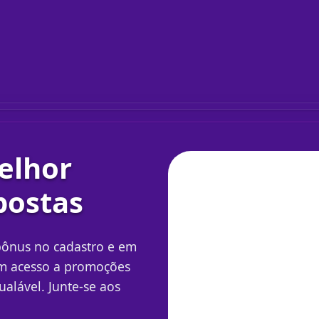
elhor
postas
bônus no cadastro e em
em acesso a promoções
ualável. Junte-se aos