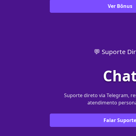
Ver Bônus
💬 Suporte Di
Cha
Suporte direto via Telegram, r
atendimento persona
Falar Suport