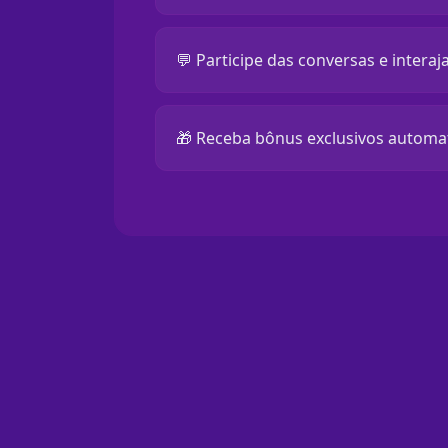
💬 Participe das conversas e interaj
🎁 Receba bônus exclusivos autom