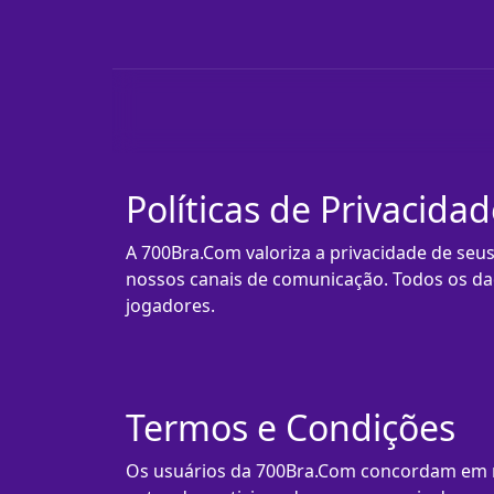
Políticas de Privacida
A 700Bra.Com valoriza a privacidade de se
nossos canais de comunicação. Todos os dad
jogadores.
Termos e Condições
Os usuários da 700Bra.Com concordam em re