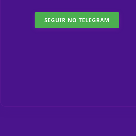
SEGUIR NO TELEGRAM