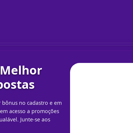
 Melhor
postas
r bônus no cadastro e em
 tem acesso a promoções
ualável. Junte-se aos