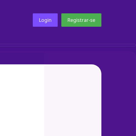
Login
Registrar-se