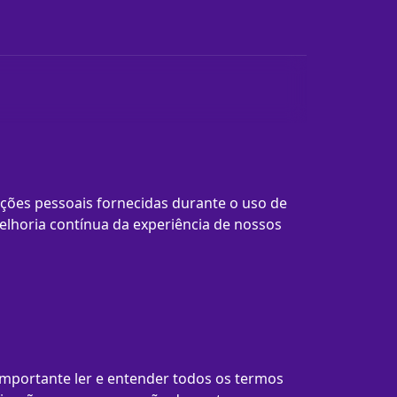
ções pessoais fornecidas durante o uso de
elhoria contínua da experiência de nossos
importante ler e entender todos os termos