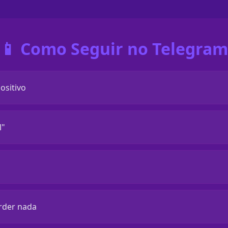
📱 Como Seguir no Telegram
ositivo
l"
erder nada