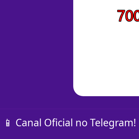
📱 Canal Oficial no Telegram!