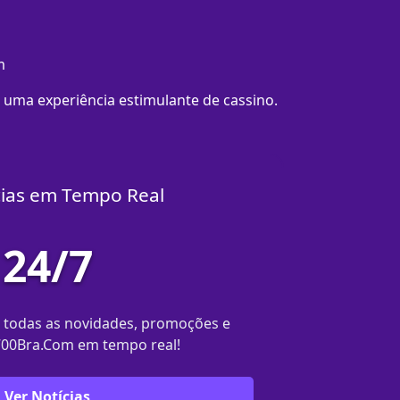
m
uma experiência estimulante de cassino.
cias em Tempo Real
24/7
e todas as novidades, promoções e
700Bra.Com em tempo real!
Ver Notícias