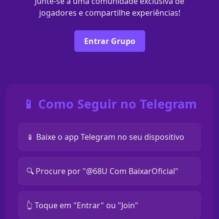
Junte-se a uma comunidade exclusiva de
jogadores e compartilhe experiências!
Entrar Grupo
📱 Como Seguir no Telegram
📱 Baixe o app Telegram no seu dispositivo
🔍 Procure por "@68U Com BaixarOficial"
👆 Toque em "Entrar" ou "Join"