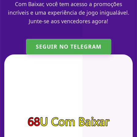
Com Baixar, você tem acesso a promoções
incríveis e uma experiência de jogo inigualável.
Junte-se aos vencedores agora!
SEGUIR NO TELEGRAM