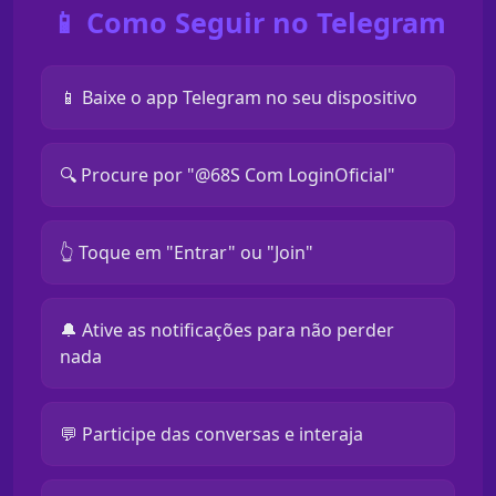
📱 Como Seguir no Telegram
📱 Baixe o app Telegram no seu dispositivo
🔍 Procure por "@68S Com LoginOficial"
👆 Toque em "Entrar" ou "Join"
🔔 Ative as notificações para não perder
nada
💬 Participe das conversas e interaja