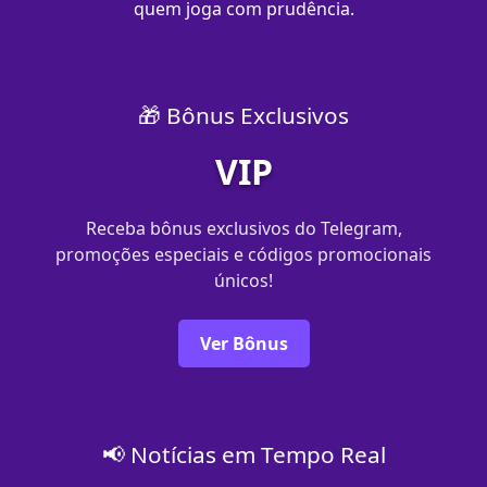
quem joga com prudência.
🎁 Bônus Exclusivos
VIP
Receba bônus exclusivos do Telegram,
promoções especiais e códigos promocionais
únicos!
Ver Bônus
📢 Notícias em Tempo Real