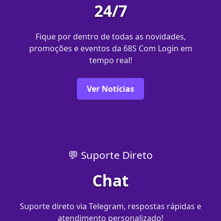
24/7
Fique por dentro de todas as novidades,
promoções e eventos da 68S Com Login em
tempo real!
Ver Notícias
💬 Suporte Direto
Chat
Suporte direto via Telegram, respostas rápidas e
atendimento personalizado!