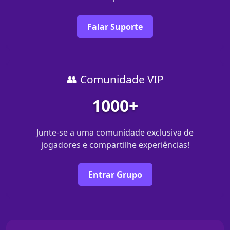
Falar Suporte
👥 Comunidade VIP
1000+
Junte-se a uma comunidade exclusiva de
jogadores e compartilhe experiências!
Entrar Grupo