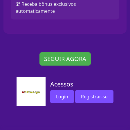
🎁 Receba bônus exclusivos
automaticamente
SEGUIR AGORA
Acessos
Login
Registrar-se