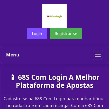
Login
Registrar-se
Menu
📱 68S Com Login A Melhor
Plataforma de Apostas
Cadastre-se na 68S Com Login para ganhar bônus
no cadastro e em cada recarga. Com a 68S Com