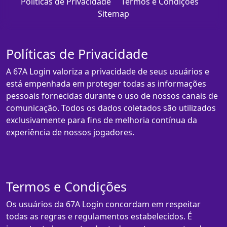
Políticas de Privacidade
Termos e Condições
Sitemap
Políticas de Privacidade
A 67A Login valoriza a privacidade de seus usuários e
está empenhada em proteger todas as informações
pessoais fornecidas durante o uso de nossos canais de
comunicação. Todos os dados coletados são utilizados
exclusivamente para fins de melhoria contínua da
experiência de nossos jogadores.
Termos e Condições
Os usuários da 67A Login concordam em respeitar
todas as regras e regulamentos estabelecidos. É