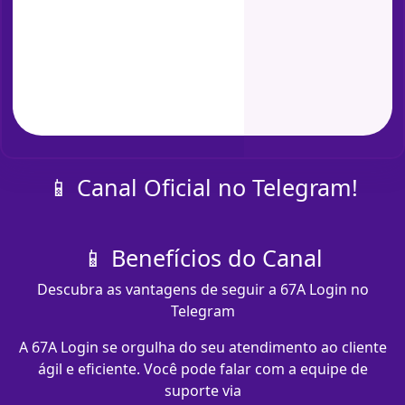
📱 Canal Oficial no Telegram!
📱 Benefícios do Canal
Descubra as vantagens de seguir a 67A Login no
Telegram
A 67A Login se orgulha do seu atendimento ao cliente
ágil e eficiente. Você pode falar com a equipe de
suporte via