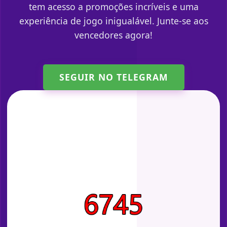
tem acesso a promoções incríveis e uma
experiência de jogo inigualável. Junte-se aos
vencedores agora!
SEGUIR NO TELEGRAM