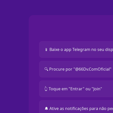
📱 Baixe o app Telegram no seu disp
🔍 Procure por "@66Dv.ComOficial"
👆 Toque em "Entrar" ou "Join"
🔔 Ative as notificações para não p