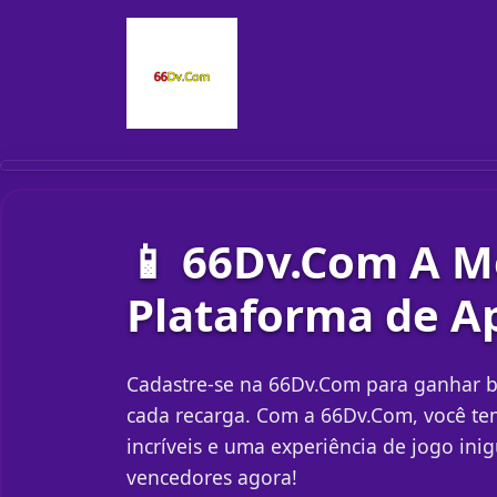
📱 66Dv.Com A M
Plataforma de A
Cadastre-se na 66Dv.Com para ganhar 
cada recarga. Com a 66Dv.Com, você t
incríveis e uma experiência de jogo inig
vencedores agora!