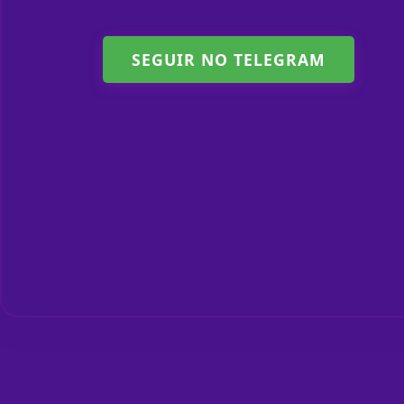
SEGUIR NO TELEGRAM