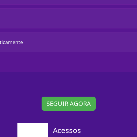
a
aticamente
SEGUIR AGORA
Acessos