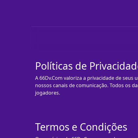
Políticas de Privacida
A 66Dv.Com valoriza a privacidade de seus
nossos canais de comunicação. Todos os dad
jogadores.
Termos e Condições