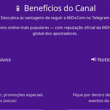
📱 Benefícios do Canal
Descubra as vantagens de seguir a 66Dv.Com no Telegram
no online mais populares — com reputação oficial da 66Dv.
global dos apostadores.
sivos
📢 Notí
m, promoções especiais
Fique por dentro d
s únicos!
eventos da