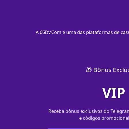
A 66Dv.Com é uma das plataformas de cassi
🎁 Bônus Exclu
VIP
Receba bônus exclusivos do Telegra
e códigos promocionai