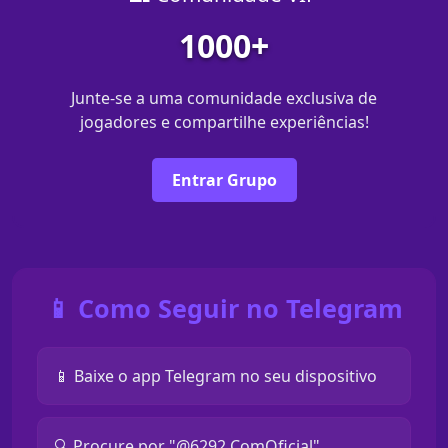
1000+
Junte-se a uma comunidade exclusiva de
jogadores e compartilhe experiências!
Entrar Grupo
📱 Como Seguir no Telegram
📱 Baixe o app Telegram no seu dispositivo
🔍 Procure por "@6292 ComOficial"