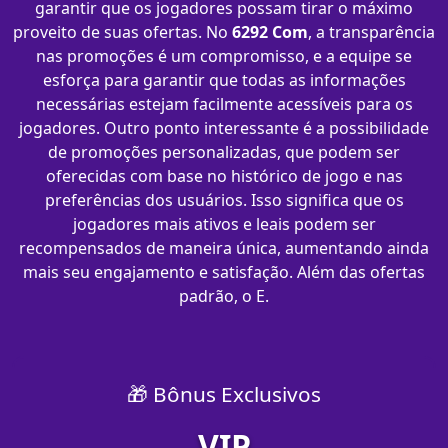
garantir que os jogadores possam tirar o máximo
proveito de suas ofertas. No
6292 Com
, a transparência
nas promoções é um compromisso, e a equipe se
esforça para garantir que todas as informações
necessárias estejam facilmente acessíveis para os
jogadores. Outro ponto interessante é a possibilidade
de promoções personalizadas, que podem ser
oferecidas com base no histórico de jogo e nas
preferências dos usuários. Isso significa que os
jogadores mais ativos e leais podem ser
recompensados de maneira única, aumentando ainda
mais seu engajamento e satisfação. Além das ofertas
padrão, o E.
🎁 Bônus Exclusivos
VIP