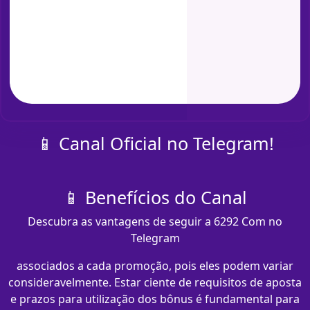
📱 Canal Oficial no Telegram!
📱 Benefícios do Canal
Descubra as vantagens de seguir a 6292 Com no
Telegram
associados a cada promoção, pois eles podem variar
consideravelmente. Estar ciente de requisitos de aposta
e prazos para utilização dos bônus é fundamental para