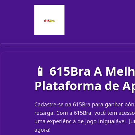
📱 615Bra A Mel
Plataforma de A
Cadastre-se na 615Bra para ganhar bôn
recarga. Com a 615Bra, você tem acesso
uma experiência de jogo inigualável. J
agora!