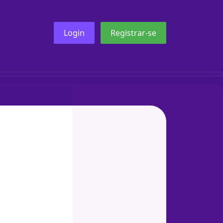
Login
Registrar-se