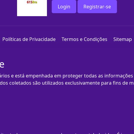
Login
Registrar-se
Políticas de Privacidade
Termos e Condições
Sitemap
de
uários e está empenhada em proteger todas as informações
os coletados são utilizados exclusivamente para fins de m