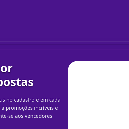
hor
postas
us no cadastro e em cada
 a promoções incríveis e
unte-se aos vencedores