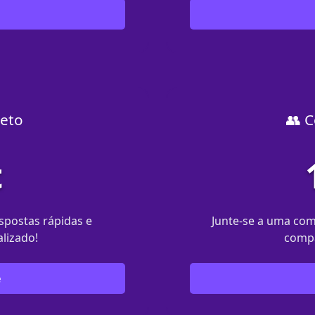
reto
👥 
t
espostas rápidas e
Junte-se a uma com
lizado!
compa
e