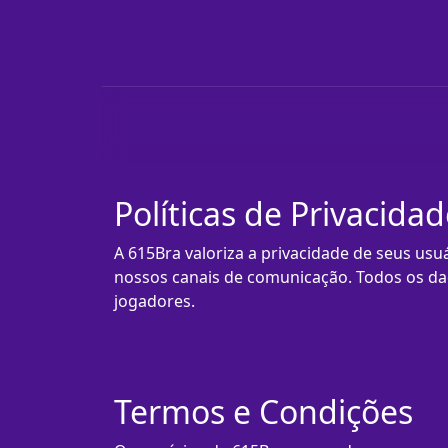
Políticas de Privacida
A 615Bra valoriza a privacidade de seus us
nossos canais de comunicação. Todos os dad
jogadores.
Termos e Condições