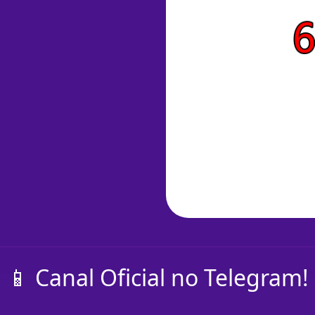
📱 Canal Oficial no Telegram!