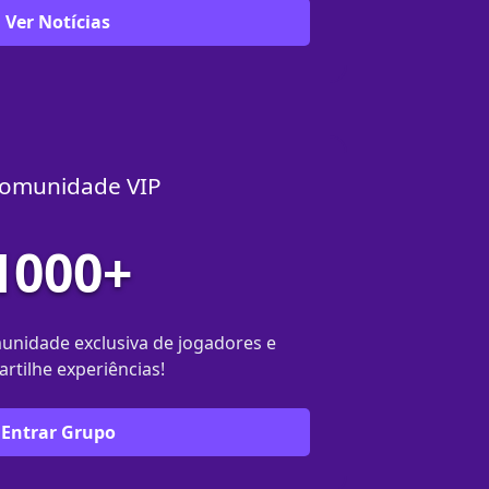
Ver Notícias
Comunidade VIP
1000+
unidade exclusiva de jogadores e
rtilhe experiências!
Entrar Grupo