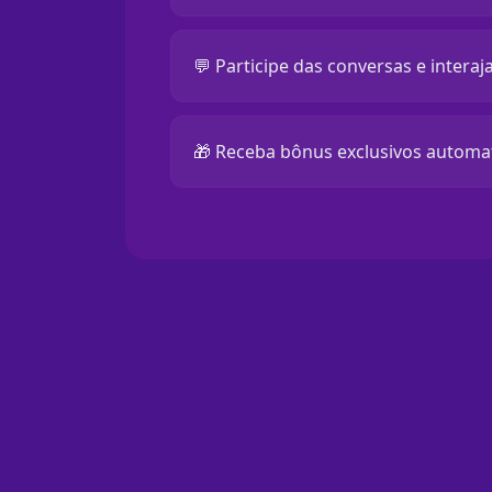
💬 Participe das conversas e interaj
🎁 Receba bônus exclusivos autom