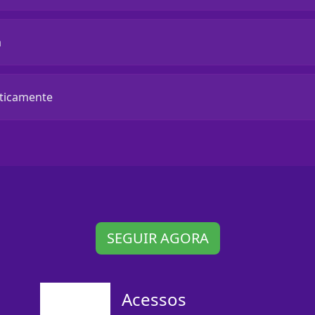
a
aticamente
SEGUIR AGORA
Acessos