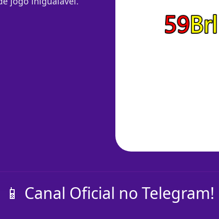
e jogo inigualável.
📱 Canal Oficial no Telegram!