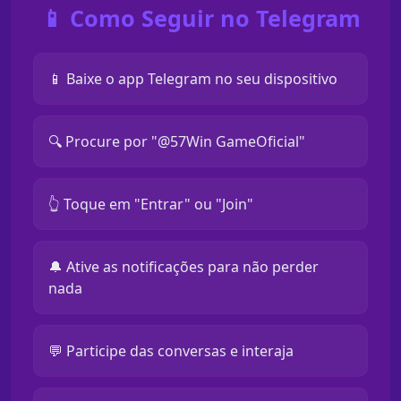
📱 Como Seguir no Telegram
📱 Baixe o app Telegram no seu dispositivo
🔍 Procure por "@57Win GameOficial"
👆 Toque em "Entrar" ou "Join"
🔔 Ative as notificações para não perder
nada
💬 Participe das conversas e interaja