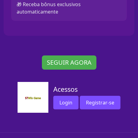
🎁 Receba bônus exclusivos
automaticamente
SEGUIR AGORA
Acessos
Login
Registrar-se