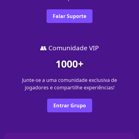
Falar Suporte
👥 Comunidade VIP
1000+
Junte-se a uma comunidade exclusiva de
jogadores e compartilhe experiências!
Entrar Grupo