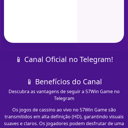
📱 Canal Oficial no Telegram!
📱 Benefícios do Canal
Descubra as vantagens de seguir a 57Win Game no
Telegram
Os jogos de cassino ao vivo no 57Win Game são
transmitidos em alta definição (HD), garantindo visuais
suaves e claros. Os jogadores podem desfrutar de uma