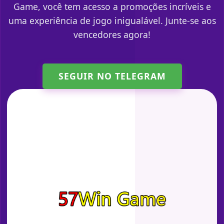
Game, você tem acesso a promoções incríveis e
uma experiência de jogo inigualável. Junte-se aos
vencedores agora!
SEGUIR NO TELEGRAM