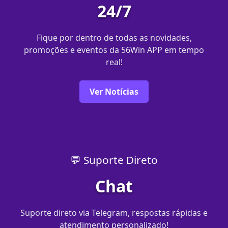
24/7
Fique por dentro de todas as novidades,
promoções e eventos da 56Win APP em tempo
real!
Ver Notícias
💬 Suporte Direto
Chat
Suporte direto via Telegram, respostas rápidas e
atendimento personalizado!