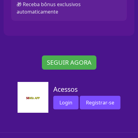
🎁 Receba bônus exclusivos
automaticamente
SEGUIR AGORA
Acessos
Login
Registrar-se