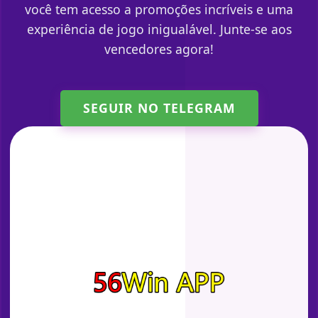
você tem acesso a promoções incríveis e uma
experiência de jogo inigualável. Junte-se aos
vencedores agora!
SEGUIR NO TELEGRAM