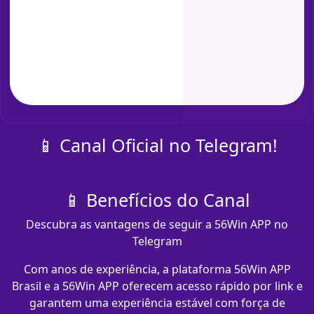
📱 Canal Oficial no Telegram!
📱 Benefícios do Canal
Descubra as vantagens de seguir a 56Win APP no
Telegram
Com anos de experiência, a plataforma 56Win APP
Brasil e a 56Win APP oferecem acesso rápido por link e
garantem uma experiência estável com força de