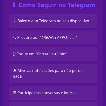
📱 Como Seguir no Telegram
📱 Baixe o app Telegram no seu dispositivo
🔍 Procure por "@56Win APPOficial"
👆 Toque em "Entrar" ou "Join"
🔔 Ative as notificações para não perder
nada
💬 Participe das conversas e interaja