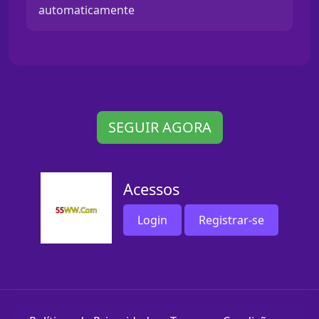
automaticamente
SEGUIR AGORA
Acessos
Login
Registrar-se