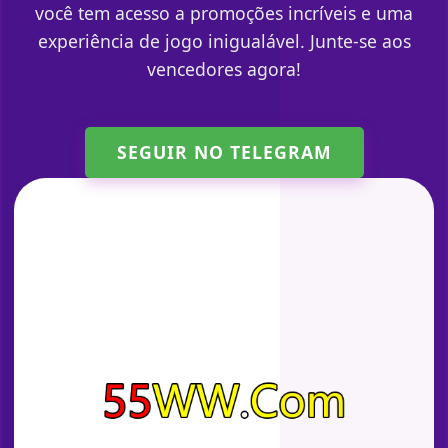
você tem acesso a promoções incríveis e uma
experiência de jogo inigualável. Junte-se aos
vencedores agora!
SEGUIR NO TELEGRAM