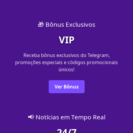
🎁 Bônus Exclusivos
VIP
Receba bônus exclusivos do Telegram,
promoções especiais e códigos promocionais
únicos!
Ver Bônus
📢 Notícias em Tempo Real
24/7