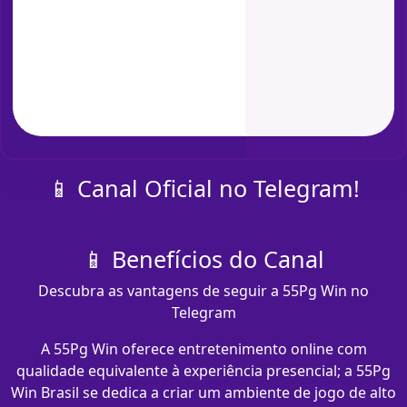
📱 Canal Oficial no Telegram!
📱 Benefícios do Canal
Descubra as vantagens de seguir a 55Pg Win no
Telegram
A 55Pg Win oferece entretenimento online com
qualidade equivalente à experiência presencial; a 55Pg
Win Brasil se dedica a criar um ambiente de jogo de alto