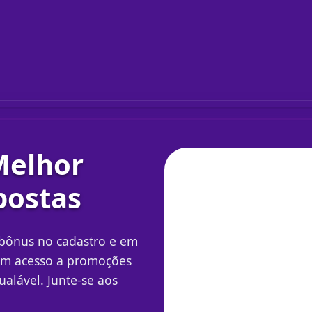
Melhor
postas
 bônus no cadastro e em
tem acesso a promoções
ualável. Junte-se aos