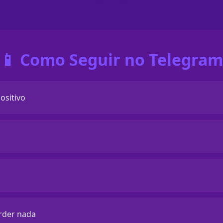
📱 Como Seguir no Telegram
ositivo
erder nada