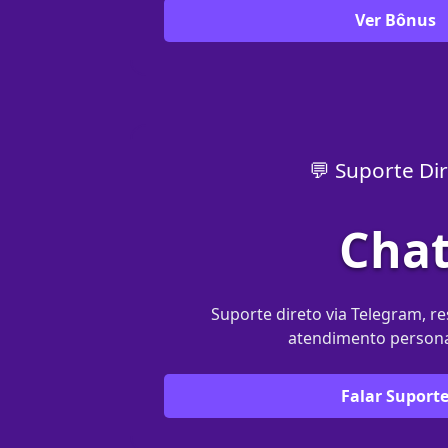
Ver Bônus
💬 Suporte Di
Cha
Suporte direto via Telegram, r
atendimento persona
Falar Suport