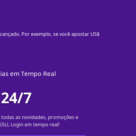
alcançado. Por exemplo, se você apostar US$
cias em Tempo Real
24/7
e todas as novidades, promoções e
55LL Login em tempo real!