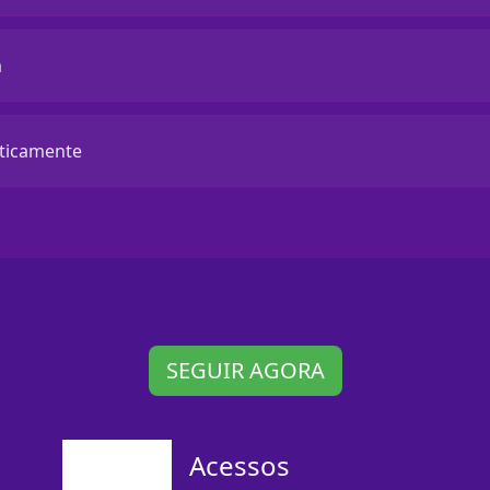
a
aticamente
SEGUIR AGORA
Acessos