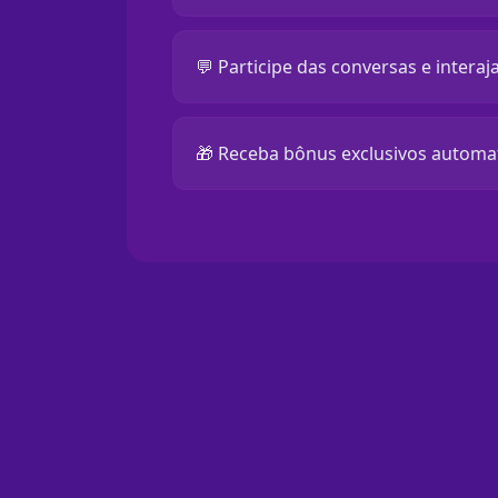
💬 Participe das conversas e interaj
🎁 Receba bônus exclusivos autom