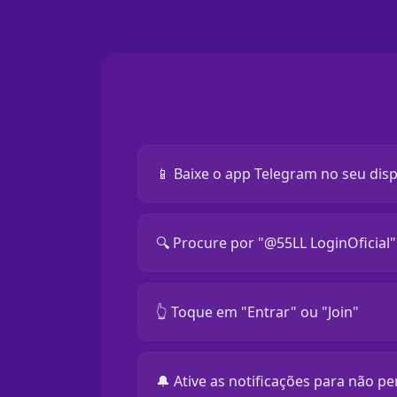
📱 Baixe o app Telegram no seu disp
🔍 Procure por "@55LL LoginOficial"
👆 Toque em "Entrar" ou "Join"
🔔 Ative as notificações para não p