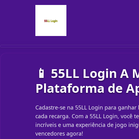
📱 55LL Login A 
Plataforma de A
Cadastre-se na 55LL Login para ganhar
cada recarga. Com a 55LL Login, você 
incríveis e uma experiência de jogo inig
vencedores agora!