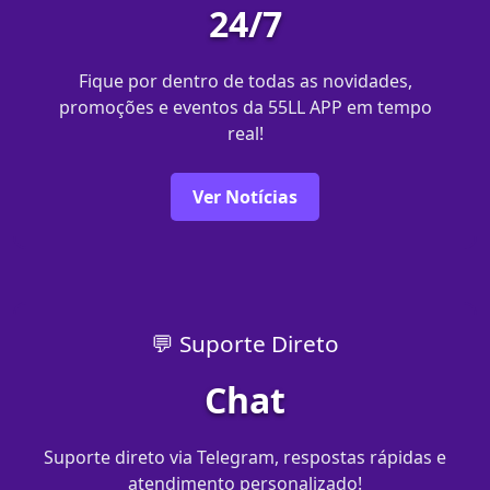
24/7
Fique por dentro de todas as novidades,
promoções e eventos da 55LL APP em tempo
real!
Ver Notícias
💬 Suporte Direto
Chat
Suporte direto via Telegram, respostas rápidas e
atendimento personalizado!