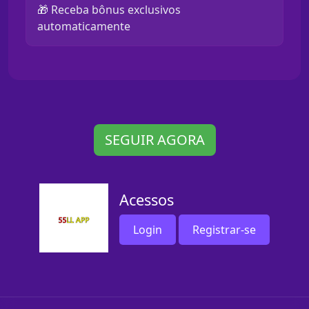
🎁 Receba bônus exclusivos
automaticamente
SEGUIR AGORA
Acessos
Login
Registrar-se