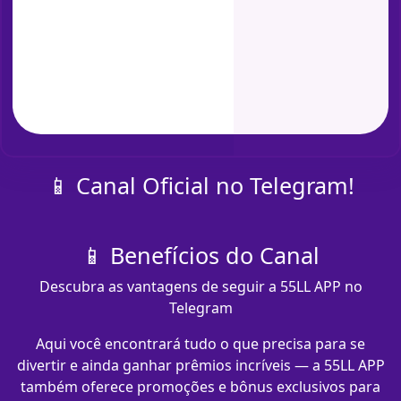
📱 Canal Oficial no Telegram!
📱 Benefícios do Canal
Descubra as vantagens de seguir a 55LL APP no
Telegram
Aqui você encontrará tudo o que precisa para se
divertir e ainda ganhar prêmios incríveis — a 55LL APP
também oferece promoções e bônus exclusivos para