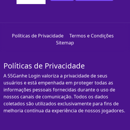
Políticas de Privacidade
Termos e Condições
Sitemap
Políticas de Privacidade
A 55Ganhe Login valoriza a privacidade de seus
usuários e está empenhada em proteger todas as
informações pessoais fornecidas durante o uso de
nossos canais de comunicação. Todos os dados
coletados são utilizados exclusivamente para fins de
melhoria contínua da experiência de nossos jogadores.