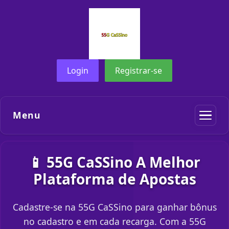
Login
Registrar-se
Menu
📱 55G CaSSino A Melhor
Plataforma de Apostas
Cadastre-se na 55G CaSSino para ganhar bônus
no cadastro e em cada recarga. Com a 55G