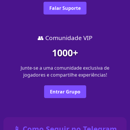
Falar Suporte
👥 Comunidade VIP
1000+
Junte-se a uma comunidade exclusiva de
jogadores e compartilhe experiências!
Entrar Grupo
📱 Como Seguir no Telegram