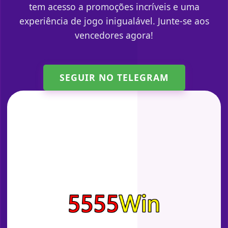
tem acesso a promoções incríveis e uma
experiência de jogo inigualável. Junte-se aos
vencedores agora!
SEGUIR NO TELEGRAM