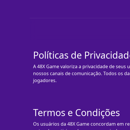
Políticas de Privacida
A 48X Game valoriza a privacidade de seus
nossos canais de comunicação. Todos os dad
jogadores.
Termos e Condições
Os usuários da 48X Game concordam em resp