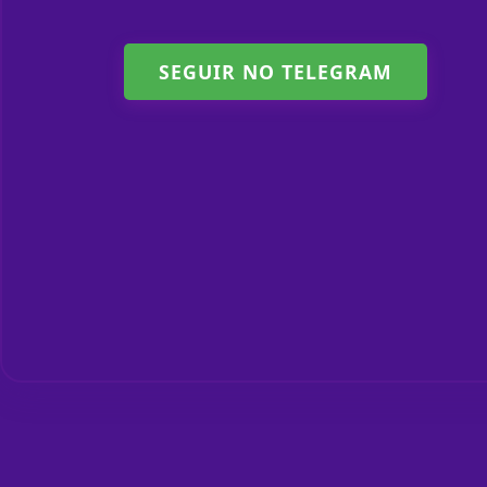
SEGUIR NO TELEGRAM