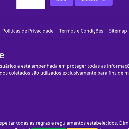
Políticas de Privacidade
Termos e Condições
Sitemap
de
 usuários e está empenhada em proteger todas as informaçõ
os coletados são utilizados exclusivamente para fins de m
eitar todas as regras e regulamentos estabelecidos. É im