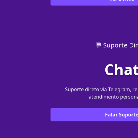
💬 Suporte Di
Cha
Suporte direto via Telegram, r
atendimento persona
Falar Suport