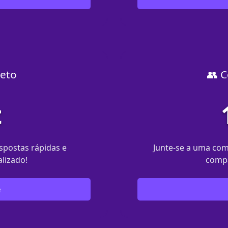
reto
👥 
t
espostas rápidas e
Junte-se a uma com
lizado!
compa
e