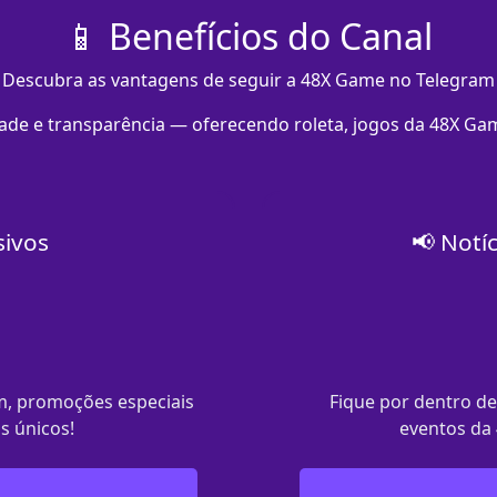
📱 Benefícios do Canal
Descubra as vantagens de seguir a 48X Game no Telegram
de e transparência — oferecendo roleta, jogos da 48X Game B
sivos
📢 Notí
m, promoções especiais
Fique por dentro d
s únicos!
eventos da