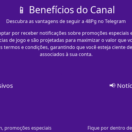
📱 Benefícios do Canal
Descubra as vantagens de seguir a 48Pg no Telegram
optar por receber notificações sobre promoções especiais e 
ias de jogo e são projetadas para maximizar o valor que v
os termos e condições, garantindo que você esteja ciente de
associados à sua conta.
sivos
📢 Notí
m, promoções especiais
Fique por dentro d