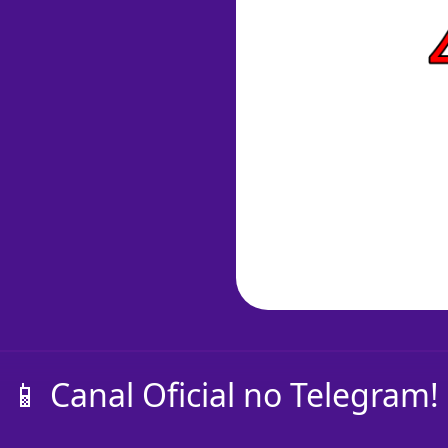
📱 Canal Oficial no Telegram!