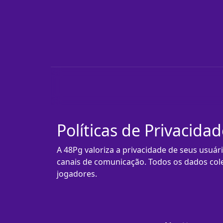
Políticas de Privacida
A 48Pg valoriza a privacidade de seus usuá
canais de comunicação. Todos os dados cole
jogadores.