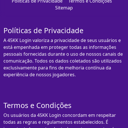
Políticas de Privacidade
Termos e Condições
Sitemap
Políticas de Privacidade
A 45KK Login valoriza a privacidade de seus usuários e
está empenhada em proteger todas as informações
pessoais fornecidas durante o uso de nossos canais de
comunicação. Todos os dados coletados são utilizados
exclusivamente para fins de melhoria contínua da
experiência de nossos jogadores.
Termos e Condições
Os usuários da 45KK Login concordam em respeitar
todas as regras e regulamentos estabelecidos. É