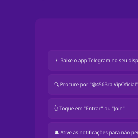
📱 Baixe o app Telegram no seu disp
🔍 Procure por "@456Bra VipOficial"
👆 Toque em "Entrar" ou "Join"
🔔 Ative as notificações para não p