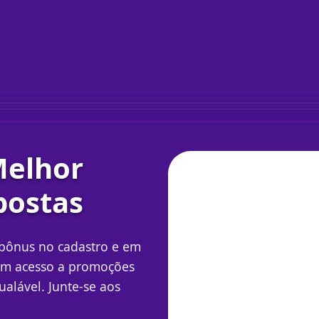
Melhor
postas
 bônus no cadastro e em
tem acesso a promoções
ualável. Junte-se aos