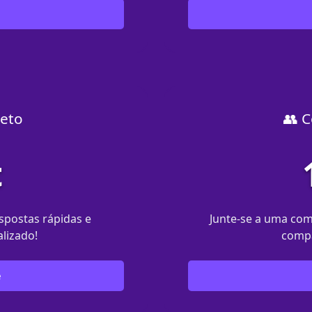
reto
👥 
t
espostas rápidas e
Junte-se a uma com
lizado!
compa
e