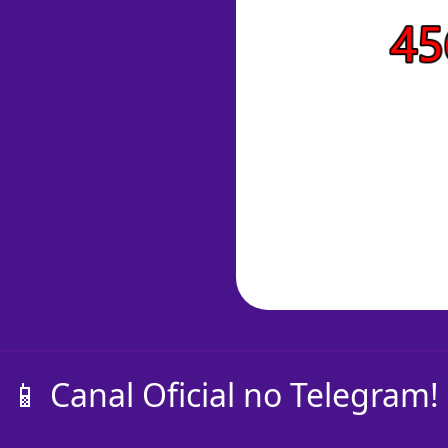
📱 Canal Oficial no Telegram!