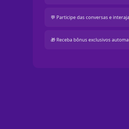
💬 Participe das conversas e interaj
🎁 Receba bônus exclusivos autom