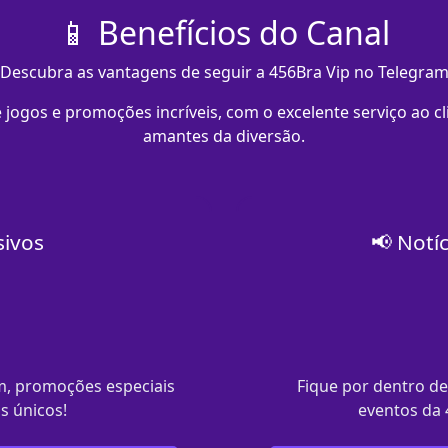
📱 Benefícios do Canal
Descubra as vantagens de seguir a 456Bra Vip no Telegra
 jogos e promoções incríveis, com o excelente serviço ao cl
amantes da diversão.
sivos
📢 Notí
m, promoções especiais
Fique por dentro d
s únicos!
eventos da 