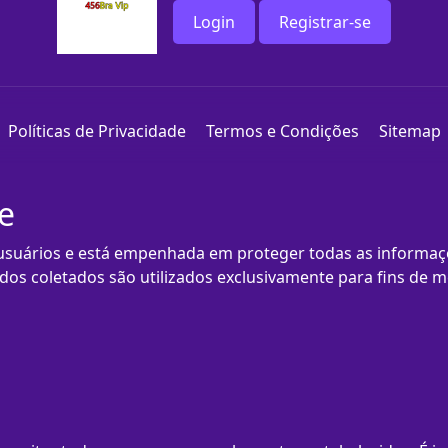
Login
Registrar-se
Políticas de Privacidade
Termos e Condições
Sitemap
de
s usuários e está empenhada em proteger todas as informaç
os coletados são utilizados exclusivamente para fins de m