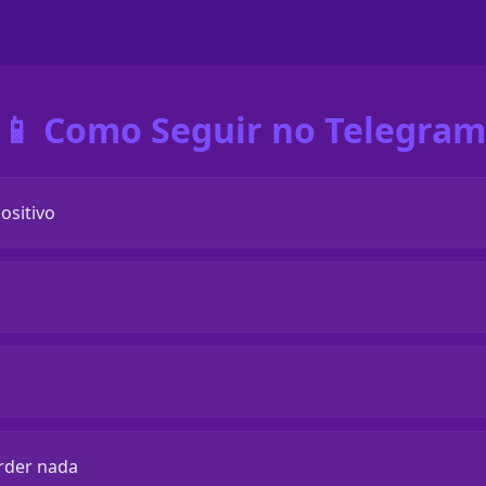
📱 Como Seguir no Telegram
ositivo
erder nada