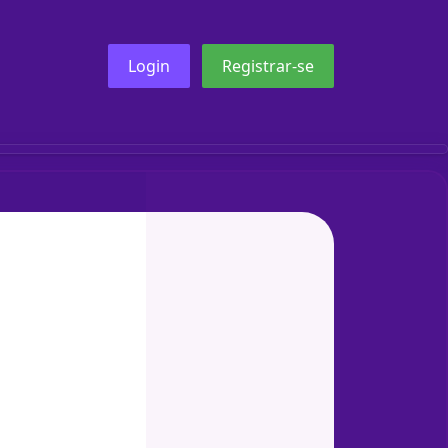
Login
Registrar-se