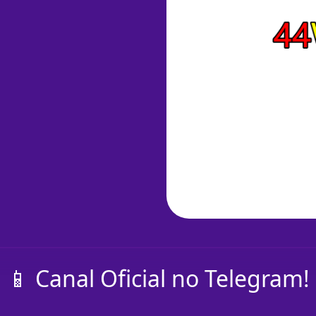
📱 Canal Oficial no Telegram!