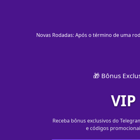
Novas Rodadas: Após o término de uma ro
🎁 Bônus Exclu
VIP
Receba bônus exclusivos do Telegra
e códigos promocionai