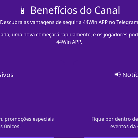
📱 Benefícios do Canal
Descubra as vantagens de seguir a 44Win APP no Telegra
dada, uma nova começará rapidamente, e os jogadores po
44Win APP.
sivos
📢 Notí
m, promoções especiais
Fique por dentro d
s únicos!
eventos da 