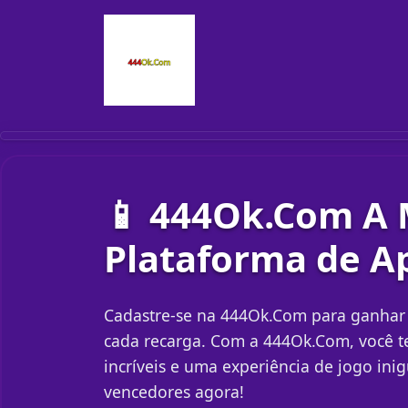
📱 444Ok.Com A 
Plataforma de A
Cadastre-se na 444Ok.Com para ganhar
cada recarga. Com a 444Ok.Com, você 
incríveis e uma experiência de jogo inig
vencedores agora!