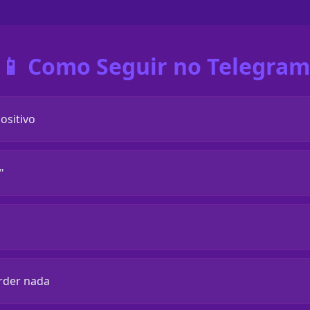
📱 Como Seguir no Telegram
ositivo
"
erder nada