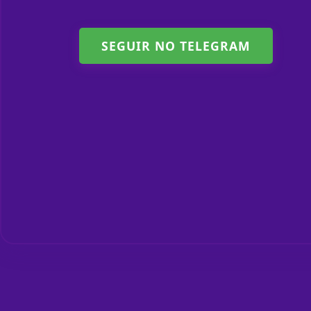
SEGUIR NO TELEGRAM