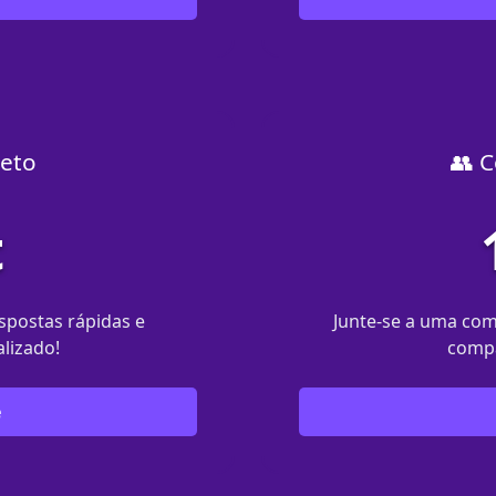
reto
👥 
t
espostas rápidas e
Junte-se a uma com
lizado!
compa
e