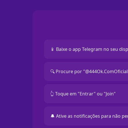
📱 Baixe o app Telegram no seu disp
🔍 Procure por "@444Ok.ComOficial
👆 Toque em "Entrar" ou "Join"
🔔 Ative as notificações para não p