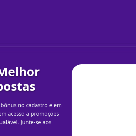
Melhor
postas
 bônus no cadastro e em
tem acesso a promoções
ualável. Junte-se aos