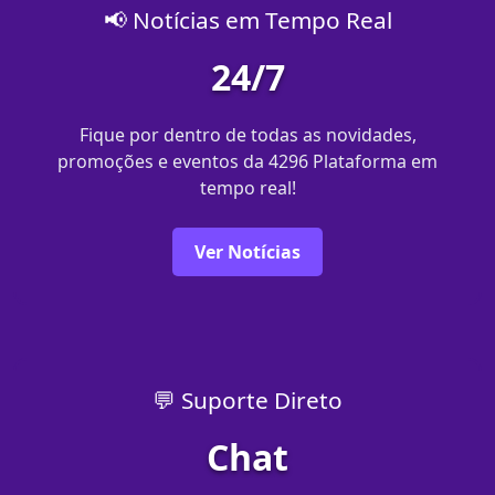
📢 Notícias em Tempo Real
24/7
Fique por dentro de todas as novidades,
promoções e eventos da 4296 Plataforma em
tempo real!
Ver Notícias
💬 Suporte Direto
Chat