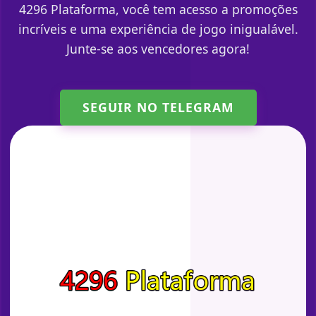
4296 Plataforma, você tem acesso a promoções
incríveis e uma experiência de jogo inigualável.
Junte-se aos vencedores agora!
SEGUIR NO TELEGRAM