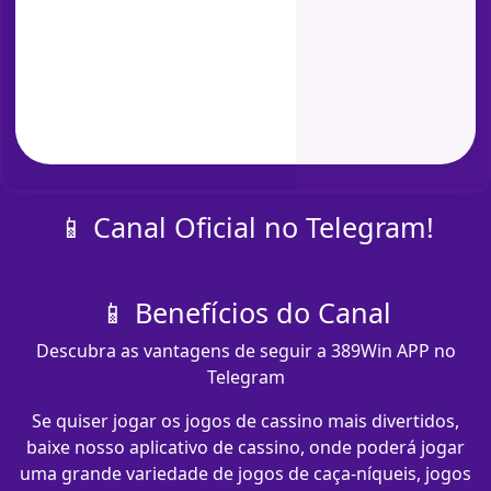
📱 Canal Oficial no Telegram!
📱 Benefícios do Canal
Descubra as vantagens de seguir a 389Win APP no
Telegram
Se quiser jogar os jogos de cassino mais divertidos,
baixe nosso aplicativo de cassino, onde poderá jogar
uma grande variedade de jogos de caça-níqueis, jogos