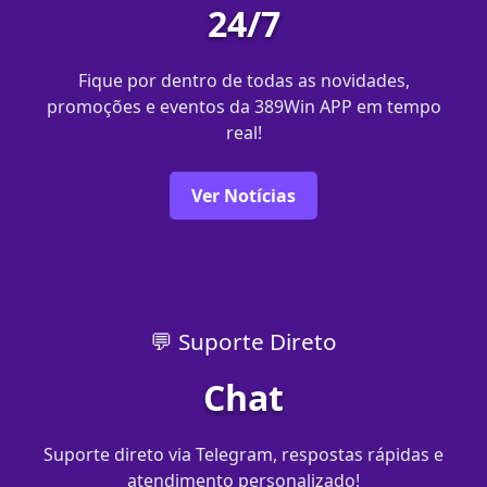
24/7
Fique por dentro de todas as novidades,
promoções e eventos da 389Win APP em tempo
real!
Ver Notícias
💬 Suporte Direto
Chat
Suporte direto via Telegram, respostas rápidas e
atendimento personalizado!