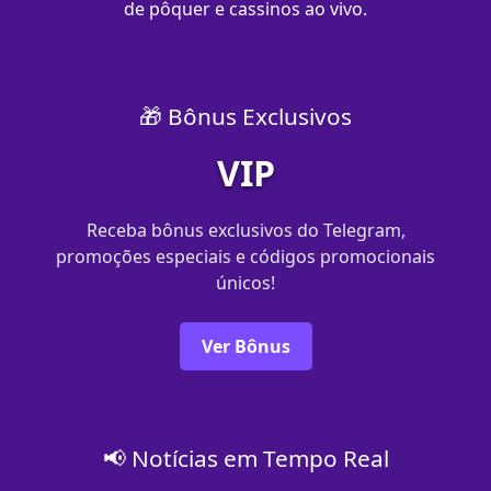
de pôquer e cassinos ao vivo.
🎁 Bônus Exclusivos
VIP
Receba bônus exclusivos do Telegram,
promoções especiais e códigos promocionais
únicos!
Ver Bônus
📢 Notícias em Tempo Real