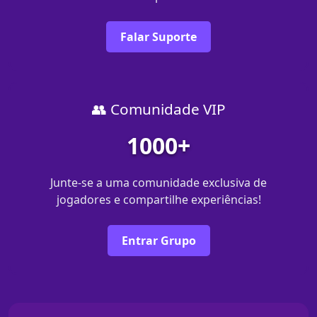
Falar Suporte
👥 Comunidade VIP
1000+
Junte-se a uma comunidade exclusiva de
jogadores e compartilhe experiências!
Entrar Grupo