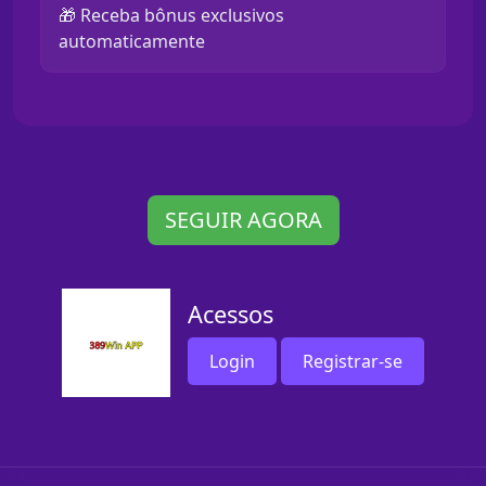
🎁 Receba bônus exclusivos
automaticamente
SEGUIR AGORA
Acessos
Login
Registrar-se