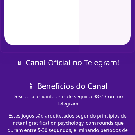
📱 Canal Oficial no Telegram!
📱 Benefícios do Canal
Descubra as vantagens de seguir a 3831.Com no
Telegram
Estes jogos são arquitetados segundo princípios de
instant gratification psychology, com rounds que
duram entre 5-30 segundos, eliminando períodos de