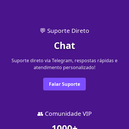
💬 Suporte Direto
Chat
Suporte direto via Telegram, respostas rápidas e
atendimento personalizado!
Falar Suporte
👥 Comunidade VIP
1000+