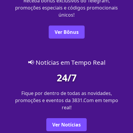
Receba bônus exclusivos do Telegram,
promoções especiais e códigos promocionais
únicos!
Ver Bônus
📢 Notícias em Tempo Real
24/7
Fique por dentro de todas as novidades,
promoções e eventos da 3831.Com em tempo
real!
Ver Notícias