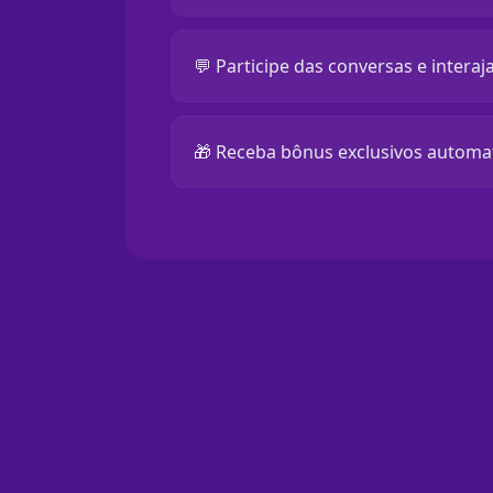
💬 Participe das conversas e interaj
🎁 Receba bônus exclusivos autom