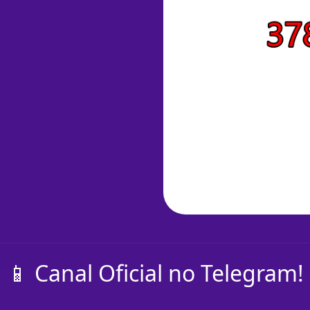
📱 Canal Oficial no Telegram!