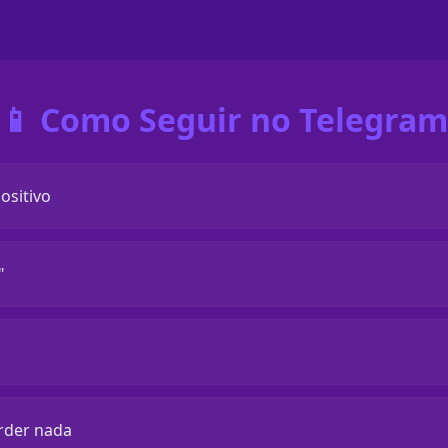
📱 Como Seguir no Telegram
ositivo
"
erder nada