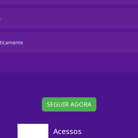
a
aticamente
SEGUIR AGORA
Acessos