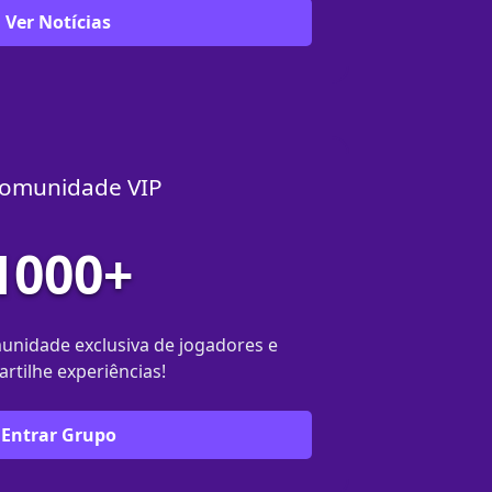
Ver Notícias
Comunidade VIP
1000+
unidade exclusiva de jogadores e
rtilhe experiências!
Entrar Grupo