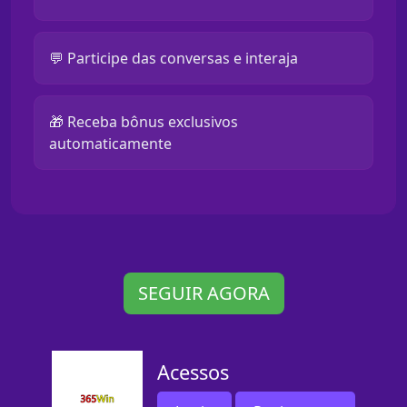
💬 Participe das conversas e interaja
🎁 Receba bônus exclusivos
automaticamente
SEGUIR AGORA
Acessos