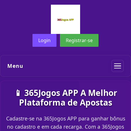
Login
Registrar-se
Menu
📱 365Jogos APP A Melhor
Plataforma de Apostas
Cadastre-se na 365Jogos APP para ganhar bônus
no cadastro e em cada recarga. Com a 365Jogos