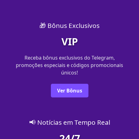
🎁 Bônus Exclusivos
VIP
Receba bônus exclusivos do Telegram,
promoções especiais e códigos promocionais
únicos!
Ver Bônus
📢 Notícias em Tempo Real
24/7