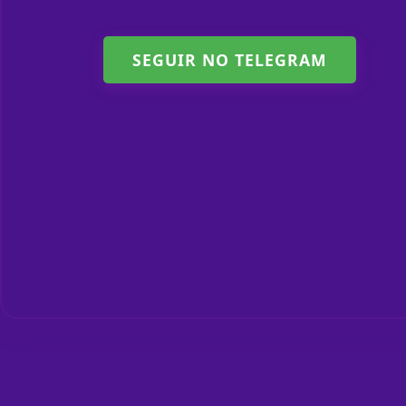
SEGUIR NO TELEGRAM