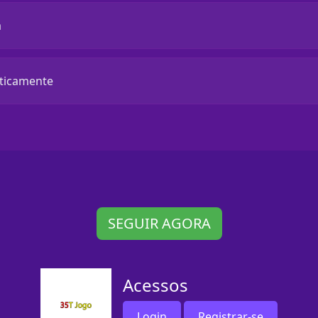
a
aticamente
SEGUIR AGORA
Acessos
Login
Registrar-se