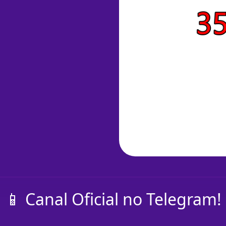
📱 Canal Oficial no Telegram!