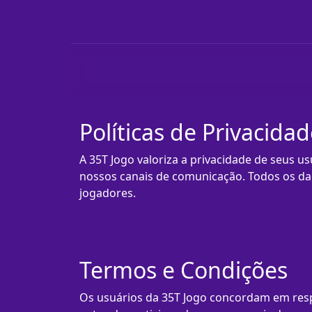
Políticas de Privacida
A 35T Jogo valoriza a privacidade de seus 
nossos canais de comunicação. Todos os dad
jogadores.
Termos e Condições
Os usuários da 35T Jogo concordam em respe