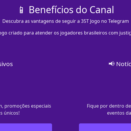
📱 Benefícios do Canal
Descubra as vantagens de seguir a 35T Jogo no Telegram
ogo criado para atender os jogadores brasileiros com justi
sivos
📢 Notí
m, promoções especiais
Fique por dentro d
s únicos!
eventos da