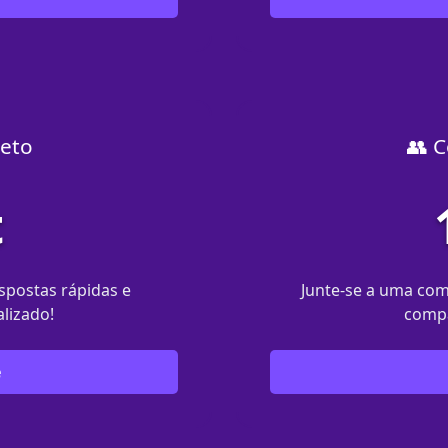
reto
👥 
t
espostas rápidas e
Junte-se a uma com
lizado!
compa
e