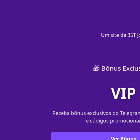
Um site da 35T J
🎁 Bônus Exclu
VIP
Receba bônus exclusivos do Telegra
e códigos promocionai
Ver Bônus