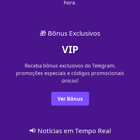
hora.
🎁 Bônus Exclusivos
VIP
Receba bônus exclusivos do Telegram,
promoções especiais e códigos promocionais
únicos!
Ver Bônus
📢 Notícias em Tempo Real