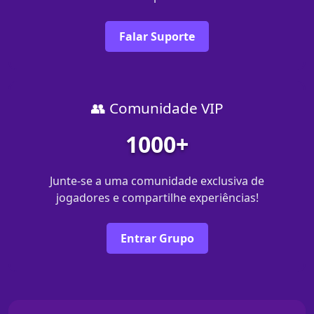
Falar Suporte
👥 Comunidade VIP
1000+
Junte-se a uma comunidade exclusiva de
jogadores e compartilhe experiências!
Entrar Grupo