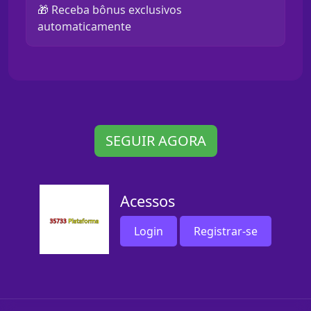
🎁 Receba bônus exclusivos
automaticamente
SEGUIR AGORA
Acessos
Login
Registrar-se