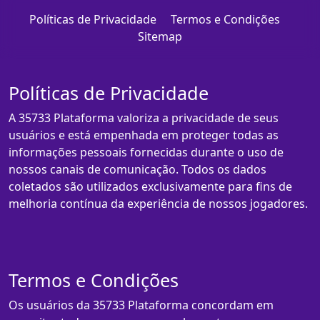
Políticas de Privacidade
Termos e Condições
Sitemap
Políticas de Privacidade
A 35733 Plataforma valoriza a privacidade de seus
usuários e está empenhada em proteger todas as
informações pessoais fornecidas durante o uso de
nossos canais de comunicação. Todos os dados
coletados são utilizados exclusivamente para fins de
melhoria contínua da experiência de nossos jogadores.
Termos e Condições
Os usuários da 35733 Plataforma concordam em