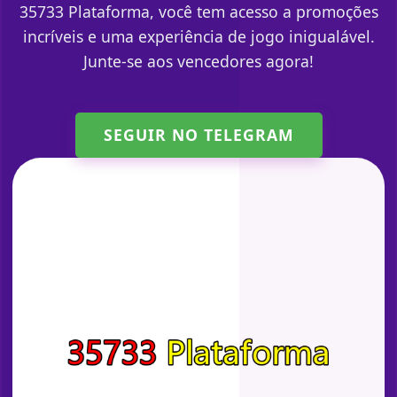
35733 Plataforma, você tem acesso a promoções
incríveis e uma experiência de jogo inigualável.
Junte-se aos vencedores agora!
SEGUIR NO TELEGRAM