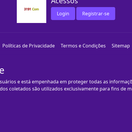
Acessos
Login
Registrar-se
Políticas de Privacidade
Termos e Condições
Sitemap
de
 usuários e está empenhada em proteger todas as informaçõ
os coletados são utilizados exclusivamente para fins de m