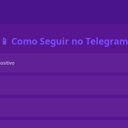
📱 Como Seguir no Telegram
ositivo