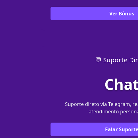
Ver Bônus
💬 Suporte Di
Cha
Suporte direto via Telegram, r
atendimento persona
Falar Suport