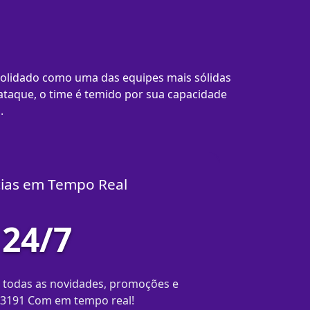
onsolidado como uma das equipes mais sólidas
ataque, o time é temido por sua capacidade
.
cias em Tempo Real
24/7
e todas as novidades, promoções e
 3191 Com em tempo real!