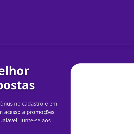
elhor
postas
bônus no cadastro e em
em acesso a promoções
ualável. Junte-se aos