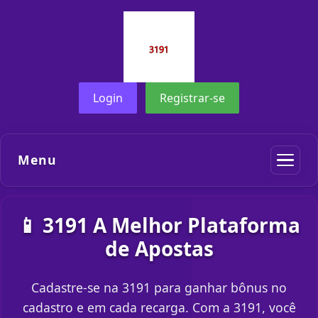
Login
Registrar-se
Menu
📱 3191 A Melhor Plataforma
de Apostas
Cadastre-se na 3191 para ganhar bônus no
cadastro e em cada recarga. Com a 3191, você