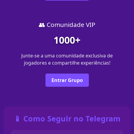
👥 Comunidade VIP
1000+
Junte-se a uma comunidade exclusiva de
jogadores e compartilhe experiências!
Entrar Grupo
📱 Como Seguir no Telegram