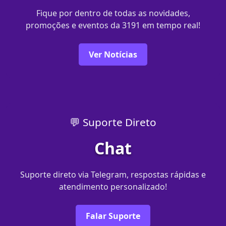
Fique por dentro de todas as novidades,
promoções e eventos da 3191 em tempo real!
Ver Notícias
💬 Suporte Direto
Chat
Suporte direto via Telegram, respostas rápidas e
atendimento personalizado!
Falar Suporte