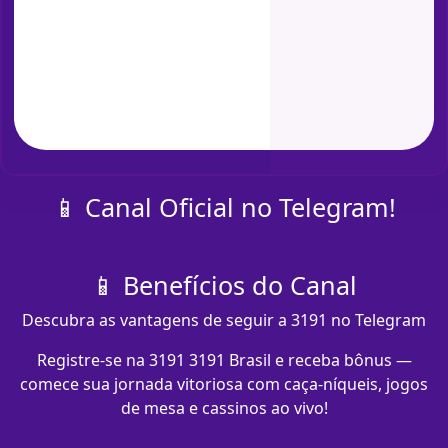
📱 Canal Oficial no Telegram!
📱 Benefícios do Canal
Descubra as vantagens de seguir a 3191 no Telegram
Registre-se na 3191 3191 Brasil e receba bônus —
comece sua jornada vitoriosa com caça-níqueis, jogos
de mesa e cassinos ao vivo!