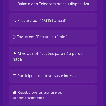
📱 Baixe o app Telegram no seu dispositivo
🔍 Procure por "@3191Oficial"
👆 Toque em "Entrar" ou "Join"
🔔 Ative as notificações para não perder
nada
💬 Participe das conversas e interaja
🎁 Receba bônus exclusivos
automaticamente