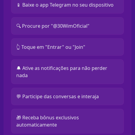
📱 Baixe o app Telegram no seu dispositivo
🔍 Procure por "@30WimOficial"
👆 Toque em "Entrar" ou "Join"
🔔 Ative as notificações para não perder
nada
💬 Participe das conversas e interaja
🎁 Receba bônus exclusivos
automaticamente