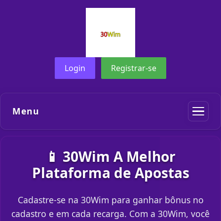
Login
Registrar-se
Menu
📱 30Wim A Melhor
Plataforma de Apostas
Cadastre-se na 30Wim para ganhar bônus no
cadastro e em cada recarga. Com a 30Wim, você