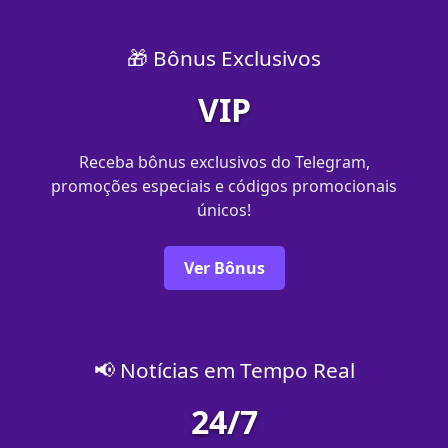
🎁 Bônus Exclusivos
VIP
Receba bônus exclusivos do Telegram,
promoções especiais e códigos promocionais
únicos!
Ver Bônus
📢 Notícias em Tempo Real
24/7