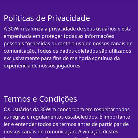
Políticas de Privacidade
A 30Wim valoriza a privacidade de seus usuários e está
empenhada em proteger todas as informações
pessoais fornecidas durante o uso de nossos canais de
comunicação. Todos os dados coletados são utilizados
exclusivamente para fins de melhoria contínua da
experiência de nossos jogadores.
Termos e Condições
Os usuários da 30Wim concordam em respeitar todas
as regras e regulamentos estabelecidos. É importante
ler e entender todos os termos antes de participar de
nossos canais de comunicação. A violação destes